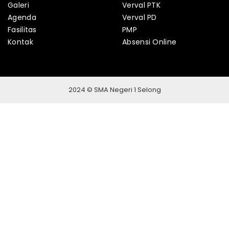
Galeri
Verval PTK
Agenda
Verval PD
Fasilitas
PMP
Kontak
Absensi Online
2024 © SMA Negeri 1 Selong