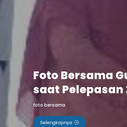
Gerang SMKN 1 
foto depan smkn 1 selong
Selengkapnya