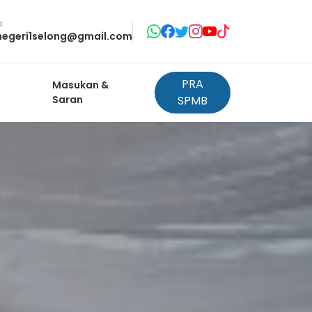
l
negeri1selong@gmail.com
PRA
Masukan &
Saran
SPMB