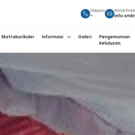
Telepon
Almat Emai
-
info.smk
Ekstrakurikuler
Informasi
Galeri
Pengemuman
Kelulusan