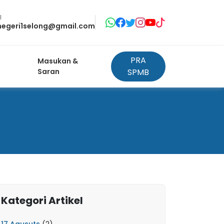
l
negeri1selong@gmail.com
PRA
Masukan &
Saran
SPMB
Kategori Artikel