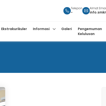
Telepon
Almat Emai
-
info.smk
Ekstrakurikuler
Informasi
Galeri
Pengemuman
Kelulusan