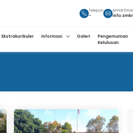
Telepon
Almat Emai
-
info.smk
Ekstrakurikuler
Informasi
Galeri
Pengemuman
Kelulusan