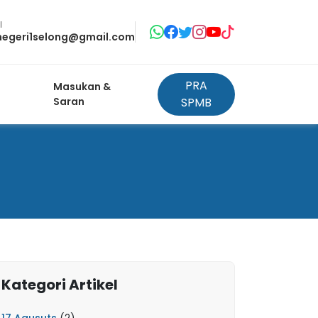
l
negeri1selong@gmail.com
PRA
Masukan &
Saran
SPMB
Kategori Artikel