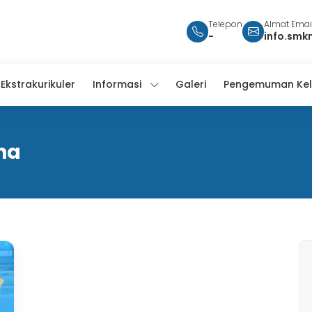
Telepon
Almat Emai
-
info.smk
Ekstrakurikuler
Informasi
Galeri
Pengemuman Kel
na