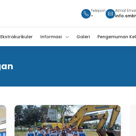
Telepon
Almat Emai
-
info.smk
Ekstrakurikuler
Informasi
Galeri
Pengemuman Kel
gan