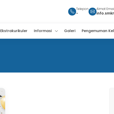
Telepon
Almat Emai
-
info.smk
Ekstrakurikuler
Informasi
Galeri
Pengemuman Kel