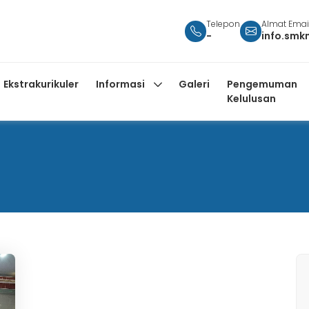
Telepon
Almat Emai
-
info.smk
Ekstrakurikuler
Informasi
Galeri
Pengemuman
Kelulusan