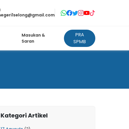
l
negeri1selong@gmail.com
PRA
Masukan &
Saran
SPMB
Kategori Artikel