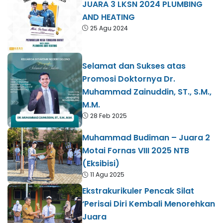
JUARA 3 LKSN 2024 PLUMBING
AND HEATING
25 Agu 2024
Selamat dan Sukses atas
Promosi Doktornya Dr.
Muhammad Zainuddin, ST., S.M.,
M.M.
28 Feb 2025
Muhammad Budiman – Juara 2
Motai Fornas VIII 2025 NTB
(Eksibisi)
11 Agu 2025
Ekstrakurikuler Pencak Silat
‘Perisai Diri Kembali Menorehkan
Juara