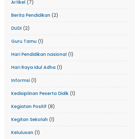
Artikel
(7)
Berita Pendidikan
(2)
DUDI
(2)
Guru Tamu
(1)
Hari Pendidikan nasional
(1)
Hari Raya idul Adha
(1)
Informsi
(1)
Kedisiplinan Peserta Didik
(1)
Kegiatan Positif
(8)
Kegitan Sekolah
(1)
Kelulusan
(1)