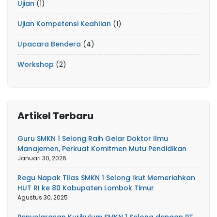
Ujian
(1)
Ujian Kompetensi Keahlian
(1)
Upacara Bendera
(4)
Workshop
(2)
Artikel Terbaru
Guru SMKN 1 Selong Raih Gelar Doktor Ilmu
Manajemen, Perkuat Komitmen Mutu Pendidikan
Januari 30, 2026
Regu Napak Tilas SMKN 1 Selong Ikut Memeriahkan
HUT RI ke 80 Kabupaten Lombok Timur
Agustus 30, 2025
Penyelarasan Kurikulum SMKN 1 Selong dengan PT