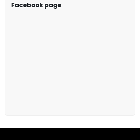
Facebook page