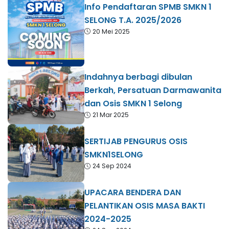
Info Pendaftaran SPMB SMKN 1
SELONG T.A. 2025/2026
20 Mei 2025
Indahnya berbagi dibulan
Berkah, Persatuan Darmawanita
dan Osis SMKN 1 Selong
21 Mar 2025
SERTIJAB PENGURUS OSIS
SMKN1SELONG
24 Sep 2024
UPACARA BENDERA DAN
PELANTIKAN OSIS MASA BAKTI
2024-2025