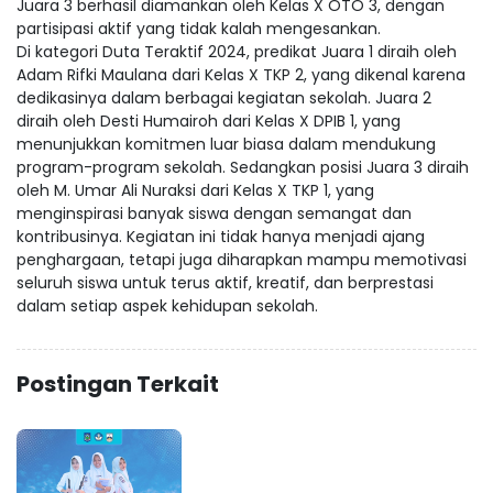
Juara 3 berhasil diamankan oleh Kelas X OTO 3, dengan
partisipasi aktif yang tidak kalah mengesankan.
Di kategori Duta Teraktif 2024, predikat Juara 1 diraih oleh
Adam Rifki Maulana dari Kelas X TKP 2, yang dikenal karena
dedikasinya dalam berbagai kegiatan sekolah. Juara 2
diraih oleh Desti Humairoh dari Kelas X DPIB 1, yang
menunjukkan komitmen luar biasa dalam mendukung
program-program sekolah. Sedangkan posisi Juara 3 diraih
oleh M. Umar Ali Nuraksi dari Kelas X TKP 1, yang
menginspirasi banyak siswa dengan semangat dan
kontribusinya. Kegiatan ini tidak hanya menjadi ajang
penghargaan, tetapi juga diharapkan mampu memotivasi
seluruh siswa untuk terus aktif, kreatif, dan berprestasi
dalam setiap aspek kehidupan sekolah.
Postingan Terkait