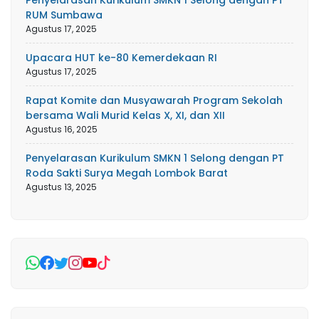
RUM Sumbawa
Agustus 17, 2025
Upacara HUT ke-80 Kemerdekaan RI
Agustus 17, 2025
Rapat Komite dan Musyawarah Program Sekolah
bersama Wali Murid Kelas X, XI, dan XII
Agustus 16, 2025
Penyelarasan Kurikulum SMKN 1 Selong dengan PT
Roda Sakti Surya Megah Lombok Barat
Agustus 13, 2025