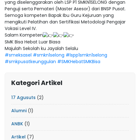
yang diselenggarakan oleh LSP P1 SMKN1SELONG dengan
Penguji serta Pemateri (Master Asesor) dari BNSP Pusat.
Semoga kompeten Bapak Ibu Guru Kejuruan yang
mengikuti Pelatihan dan Sertifikasi Metodologi Pengajar
Vokasi Level IV.
Salam Kompeten
SMK Bisa Hebat Luar Biasa
Majulah Sekolah ku Jayalah Selalu
#smeksasel
#smkn1selong
#lspp1smkn1selong
#smkpusatkeunggulan
#SMKHebatSMKBisa
Kategori Artikel
17 Agusuts
(2)
Alumni
(1)
ANBK
(1)
Artikel
(7)