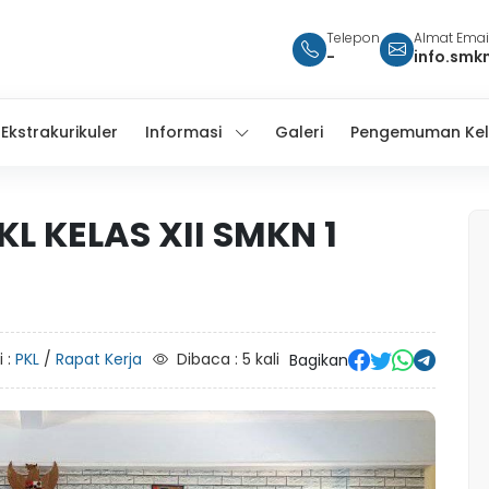
Telepon
Almat Emai
-
info.smk
Ekstrakurikuler
Informasi
Galeri
Pengemuman Kel
L KELAS XII SMKN 1
i :
PKL
/
Rapat Kerja
Dibaca : 5 kali
Bagikan