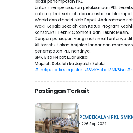
lokasi penempatan PKL.
Untuk mempersiapkan pelaksanaan PKL tersebu
antara pihak sekolah dan industri melalui rapa
Wahid dan dihadiri oleh Bapak Abdurahman seb
Wakil Kepala Sekolah dan Ketua Program Keahl
Konstruksi, Teknik Otomotif dan Teknik Mesin.
Dengan persiapan yang maksimal tentunya diha
XII tersebut akan berjalan lancar dan memper
penempatan PKL nantinya.
SMK Bisa Hebat Luar Biasa
Majulah Sekolah ku Jayalah Selalu
#smkpusatkeunggulan
#SMKHebatSMKBisa
#s
Postingan Terkait
PEMBEKALAN PKL SMKN
26 Sep 2024