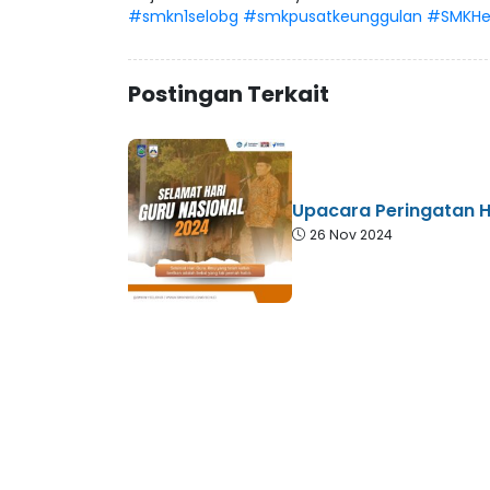
#smkn1selobg
#smkpusatkeunggulan
#SMKHe
Postingan Terkait
Upacara Peringatan H
26 Nov 2024