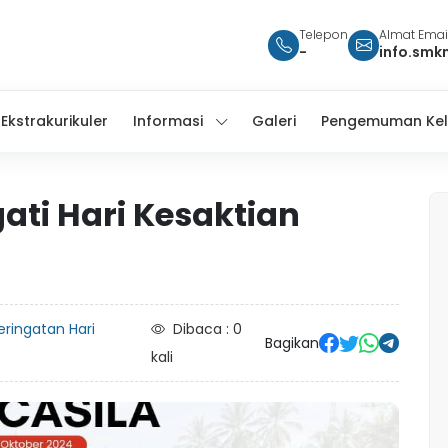
Telepon
Almat Emai
-
info.smk
Ekstrakurikuler
Informasi
Galeri
Pengemuman Kel
ti Hari Kesaktian
eringatan Hari
Dibaca : 0
Bagikan
kali