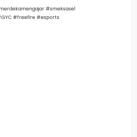
rmerdekamengajar #smeksasel
GYC #freefire #esports