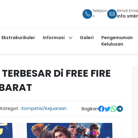
Telepon
Almat Emai
-
info.smk
Ekstrakurikuler
Informasi
Galeri
Pengemuman
Kelulusan
ERBESAR Di FREE FIRE
 BARAT
Kategori :
Kompetisi/Kejuaraan
Bagikan