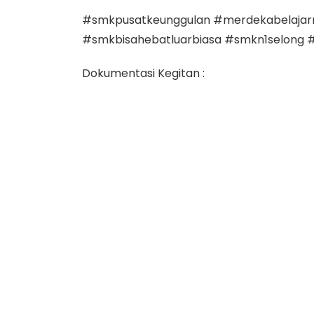
#smkpusatkeunggulan #merdekabelaja
#smkbisahebatluarbiasa #smkn1selong #
Dokumentasi Kegitan :