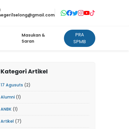
l
negeri1selong@gmail.com
PRA
Masukan &
Saran
SPMB
Kategori Artikel
17 Agusuts
(2)
Alumni
(1)
ANBK
(1)
Artikel
(7)