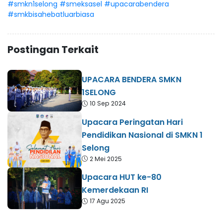
#smkn1selong
#smeksasel
#upacarabendera
#smkbisahebatluarbiasa
Postingan Terkait
UPACARA BENDERA SMKN
1SELONG
10 Sep 2024
Upacara Peringatan Hari
Pendidikan Nasional di SMKN 1
Selong
2 Mei 2025
Upacara HUT ke-80
Kemerdekaan RI
17 Agu 2025