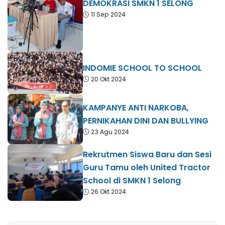
DEMOKRASI SMKN 1 SELONG
11 Sep 2024
INDOMIE SCHOOL TO SCHOOL
20 Okt 2024
KAMPANYE ANTI NARKOBA,
PERNIKAHAN DINI DAN BULLYING
23 Agu 2024
Rekrutmen Siswa Baru dan Sesi
Guru Tamu oleh United Tractor
School di SMKN 1 Selong
26 Okt 2024