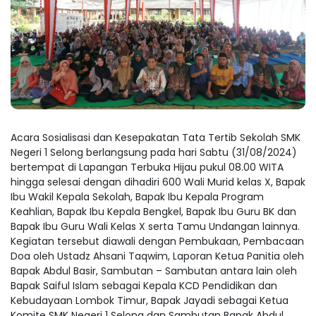
Acara Sosialisasi dan Kesepakatan Tata Tertib Sekolah SMK
Negeri 1 Selong berlangsung pada hari Sabtu (31/08/2024)
bertempat di Lapangan Terbuka Hijau pukul 08.00 WITA
hingga selesai dengan dihadiri 600 Wali Murid kelas X, Bapak
Ibu Wakil Kepala Sekolah, Bapak Ibu Kepala Program
Keahlian, Bapak Ibu Kepala Bengkel, Bapak Ibu Guru BK dan
Bapak Ibu Guru Wali Kelas X serta Tamu Undangan lainnya.
Kegiatan tersebut diawali dengan Pembukaan, Pembacaan
Doa oleh Ustadz Ahsani Taqwim, Laporan Ketua Panitia oleh
Bapak Abdul Basir, Sambutan – Sambutan antara lain oleh
Bapak Saiful Islam sebagai Kepala KCD Pendidikan dan
Kebudayaan Lombok Timur, Bapak Jayadi sebagai Ketua
Komite SMK Negeri 1 Selong dan Sambutan Bapak Abdul